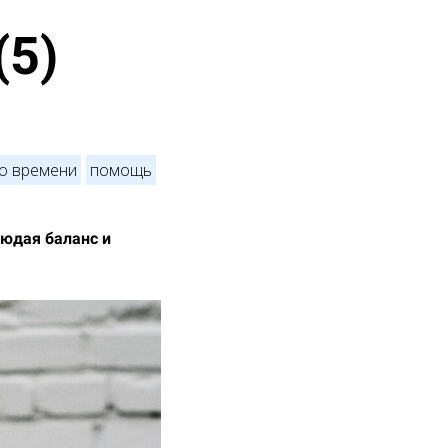
(5)
о времени
помощь
людая баланс и