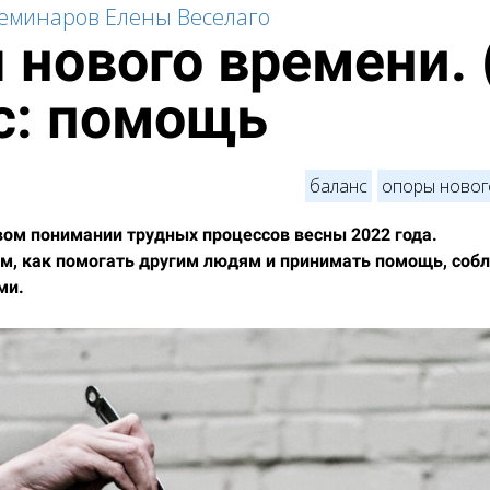
семинаров Елены Веселаго
нового времени. 
с: помощь
баланс
опоры новог
вом понимании трудных процессов весны 2022 года.
ом, как помогать другим людям и принимать помощь, соб
ми.