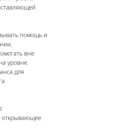
составляющей
азывать помощь и
нии,
помогать вне
 на уровне
анса для
а.
е
, открывающее