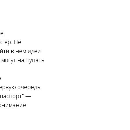
ые
ктер. Не
йти в нем идеи
и могут нащупать
н.
первую очередь
 паспорт" —
понимание