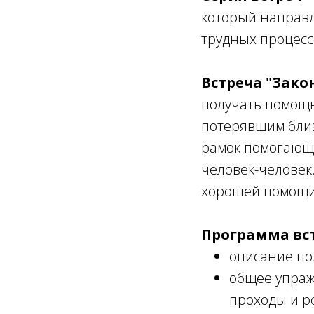
который направл
трудных процесс
Встреча "Зако
получать помощь
потерявшим близ
рамок помогающи
человек-человек
хорошей помощи,
Программа вс
описание по
общее упраж
проходы и р