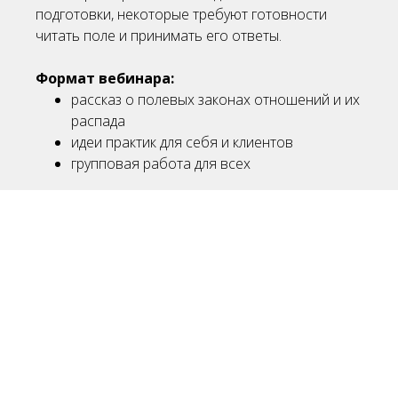
подготовки, некоторые требуют готовности
читать поле и принимать его ответы.
Формат вебинара:
рассказ о полевых законах отношений и их
распада
идеи практик для себя и клиентов
групповая работа для всех
Дополнительно
будут
сделаны шаманские
ритуалы
для тех, кто закажет эту работу для
себя. Шаманская работа начинается
сразу
после поступления первых запросов
(кто
раньше подал запрос, тот больше внимания
получает). Основная работа пройдет 26 июля.
При необходимости еще неделю будут
производиться дополнения. Работает Елена
Веселаго совместно с шаманами-коллегами,