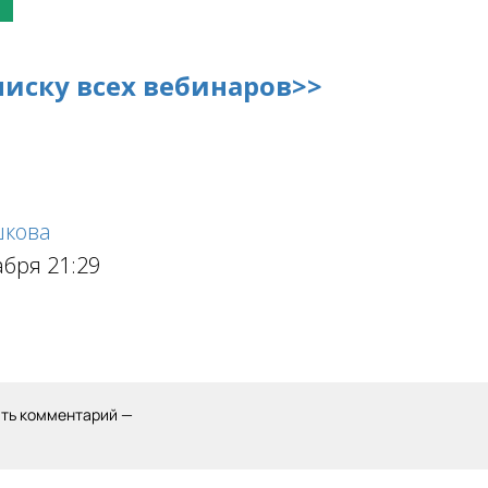
писку всех вебинаров>>
кова
абря 21:29
ить комментарий —