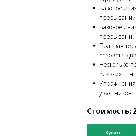
Базовое движ
прерывании 
Базовое движ
прерывании 
Полевая тер
базового дв
Несколько п
близких отн
Упражнения 
участников
Стоимость: 
Купить