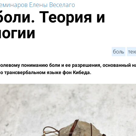
семинаров Елены Веселаго
оли. Теория и
логии
боль
тех
полевому пониманию боли и ее разрешения, основанный н
 о трансвербальном языке фон Кибеда.