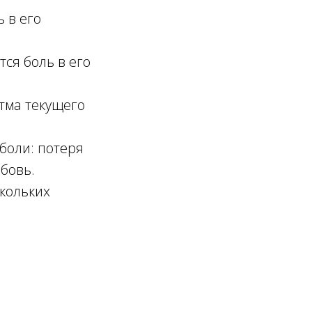
ь в его
тся боль в его
тма текущего
боли: потеря
юбовь.
кольких