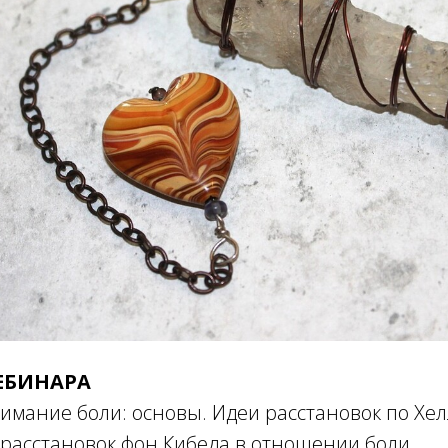
ЕБИНАРА
имание боли: основы. Идеи расстановок по Хел
 расстановок фон Кибеда в отношении боли.