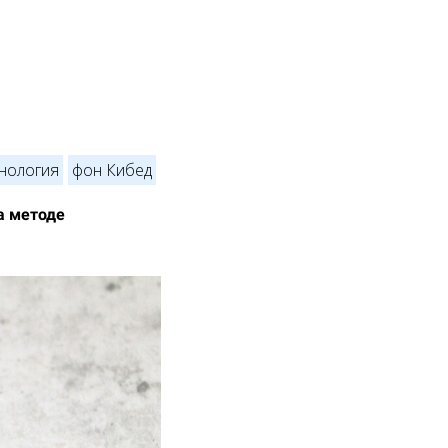
нология
фон Кибед
а методе