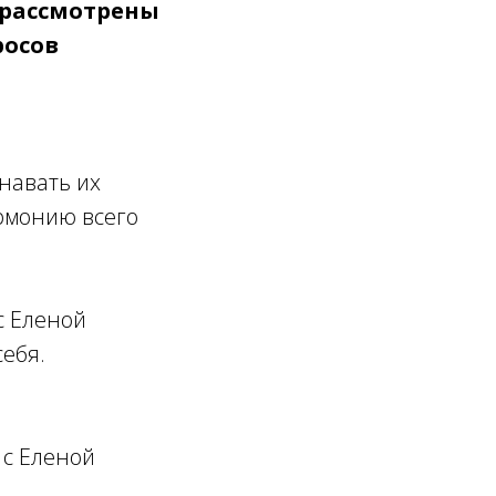
 рассмотрены
росов
навать их
армонию всего
с Еленой
себя.
 с Еленой