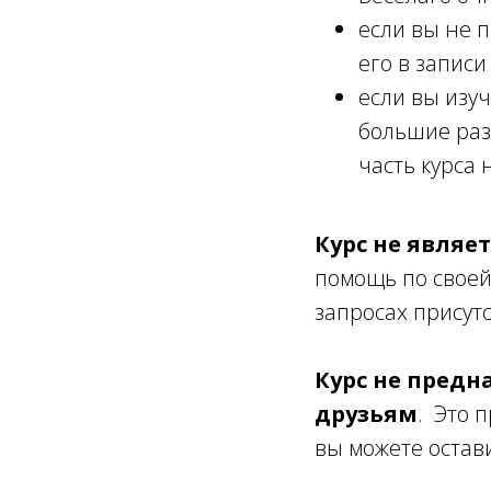
если вы не 
его в записи
если вы изу
большие раз
часть курса 
Курс не являе
помощь по своей
запросах присут
Курс не предн
друзьям
. Это 
вы можете остав