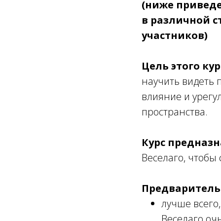
(ниже привед
в различной с
участников)
Цель этого кур
научить видеть 
влияние и урегу
пространства.
Курс предназн
Веселаго, чтобы 
Предваритель
лучше всего,
Веселаго оч