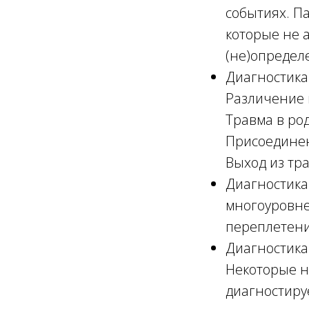
событиях. Па
которые не 
(не)определ
Диагностика
Различение 
Травма в ро
Присоединен
Выход из тр
Диагностика
многоуровне
переплетени
Диагностика
Некоторые н
диагностиру