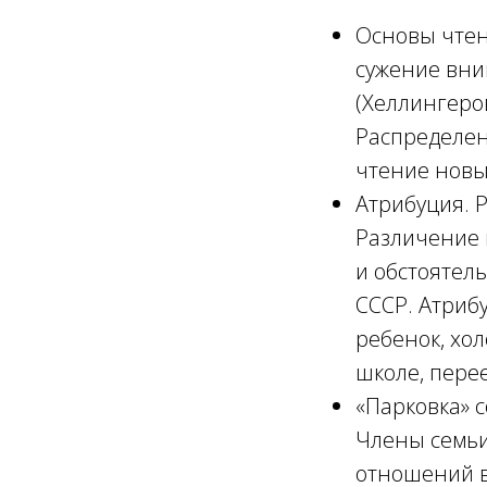
Основы чтен
сужение вни
(Хеллингеро
Распределен
чтение новы
Атрибуция. Р
Различение 
и обстоятел
СССР. Атриб
ребенок, хол
школе, перее
«Парковка» с
Члены семьи,
отношений в