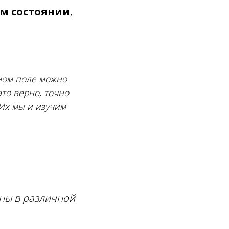
м состояни
и
,
емом поле можно
это верно, точно
 Их мы и изучим
.
ны в различной