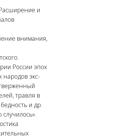
 Расширение и
налов
нение внимания,
тского.
рии России эпох
 народов экс-
отверженный
елей, травля в
 бедность и др.
 случилось».
ностика
жительных