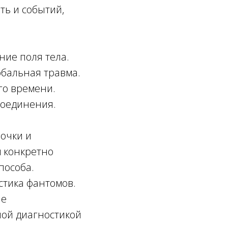
ть и событий,
ние поля тела.
бальная травма.
го времени.
соединения.
очки и
м конкретно
пособа.
стика фантомов.
не
ной диагностикой