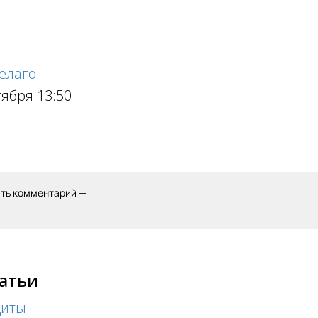
елаго
тября 13:50
ить комментарий —
татьи
диты