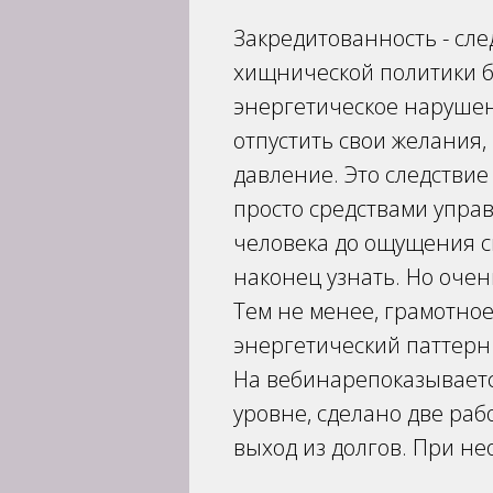
Закредитованность - сле
хищнической политики б
энергетическое нарушен
отпустить свои желания,
давление. Это следствие
просто средствами упра
человека до ощущения св
наконец узнать. Но оче
Тем не менее, грамотно
энергетический паттерн
На вебинарепоказываетс
уровне, сделано две раб
выход из долгов. При н