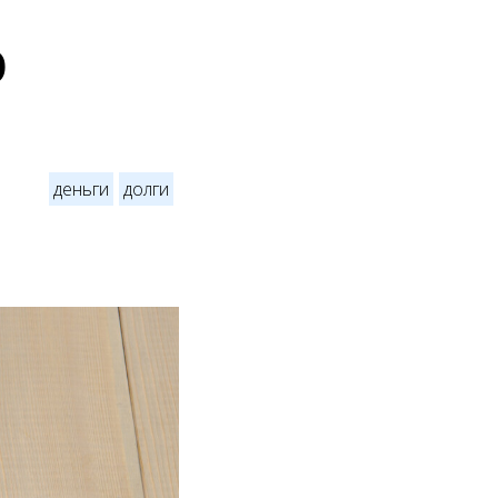
р
деньги
долги