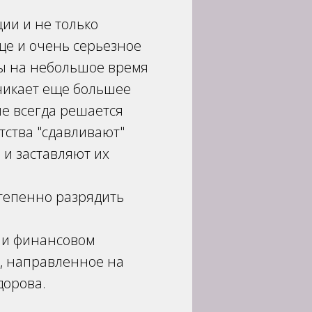
ции и не только
ще и очень серьезное
бы на небольшое время
зникает еще большее
не всегда решается
тства "сдавливают"
 и заставляют их
степенно разрядить
м и финансовом
е, направленное на
дорова.