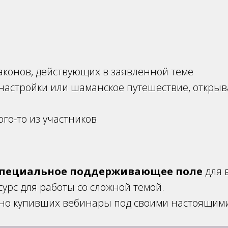
аконов, действующих в заявленной теме
настройки или шаманское путешествие, откры
ого-то из участников
специальное поддерживающее поле
для в
урс для работы со сложной темой.
льно купивших вебинары под своими настоящи